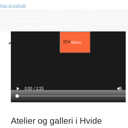
Hop til indhold
(+45) 20 71 46 97
Søndergade 8,6960 Hvide Sande
ayoellploger@outlook.dk
(+45) 20 71 46 97
ayoellploger@outlook.dk
Menu
Atelier og galleri i Hvide