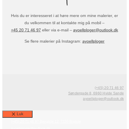
Hvis du er interesseret i at høre mere om mine malerier, er
du velkommen til at kontakte mig på mobil –
+45 20 71 46 97
eller via e-mail –
ayoellploger@outlook.dk
Se flere malerier på Instagram:
ayoellploger
(+45) 20 71 46 97
Søndergade 8, 6960 Hvide Sande
ayoellploger@outlook.dk
Luk
(+45) 20 71 46 97
Bjerglide 12, 7330 Brande
ayoellploger@outlook.dk