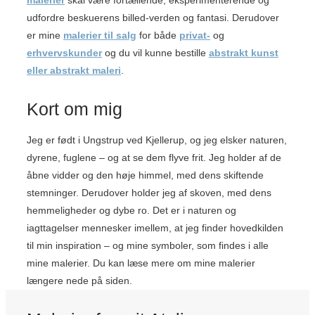
malerier
skal være fortællende, eksperimenterende og
udfordre beskuerens billed-verden og fantasi. Derudover
er mine
malerier til salg
for både
privat-
og
erhvervskunder
og du vil kunne bestille
abstrakt kunst
eller abstrakt maleri
.
Kort om mig
Jeg er født i Ungstrup ved Kjellerup, og jeg elsker naturen,
dyrene, fuglene – og at se dem flyve frit. Jeg holder af de
åbne vidder og den høje himmel, med dens skiftende
stemninger. Derudover holder jeg af skoven, med dens
hemmeligheder og dybe ro. Det er i naturen og
iagttagelser mennesker imellem, at jeg finder hovedkilden
til min inspiration – og mine symboler, som findes i alle
mine malerier. Du kan læse mere om mine malerier
længere nede på siden.