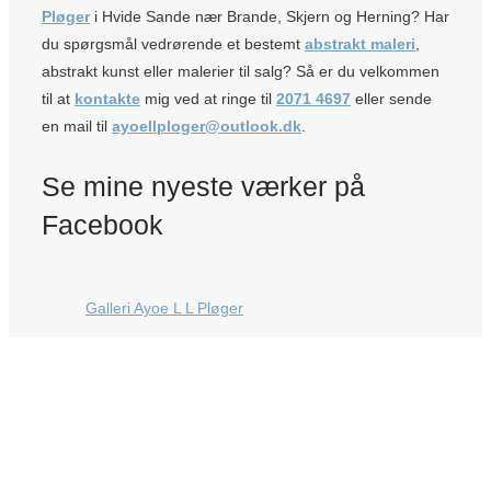
Pløger
i Hvide Sande nær Brande, Skjern og Herning? Har
du spørgsmål vedrørende et bestemt
abstrakt maleri
,
abstrakt kunst eller malerier til salg? Så er du velkommen
til at
kontakte
mig ved at ringe til
2071 4697
eller sende
en mail til
ayoellploger@outlook.dk
.
Se mine nyeste værker på
Facebook
Galleri Ayoe L L Pløger
Faste udstillinger
Atelier Ayoe
Hvide Sande
Søndergade 8